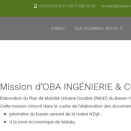
+221 33 973 14 81 +221 77 618 26 43
contact@obaic.n
OBAIC
QUI SOMMES NOUS ?
Mission d’OBA INGÉNIERIE &
Elaboration du Plan de Mobilité Urbaine Durable (PMUD) du Bassin Ve
Cette mission s’inscrit dans le cadre de l’élaboration des document
périmètre du bassin versant de la rivière N’Djili ;
à la zone économique de Maluku,