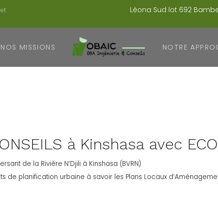
Léona Sud lot 692 Bambey
et
NOS MISSIONS
NOTRE APPRO
 CONSEILS à Kinshasa avec E
rsant de la Rivière N’Djili à Kinshasa (BVRN)
s de planification urbaine à savoir les Plans Locaux d’Aménagement 