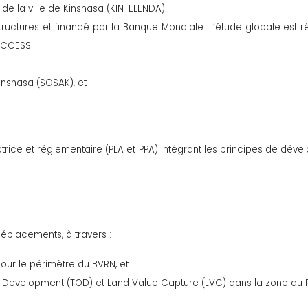
de la ville de Kinshasa (KIN-ELENDA).
astructures et financé par la Banque Mondiale. L’étude globale est
ACCESS.
nshasa (SOSAK), et
rice et réglementaire (PLA et PPA) intégrant les principes de dévelo
déplacements, à travers :
ur le périmètre du BVRN, et
velopment (TOD) et Land Value Capture (LVC) dans la zone du PLA