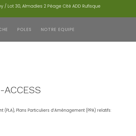
 / Lot 30, Almadies 2 Péage Cité ADD Rufisque
CHE
POLES
NOTRE EQUIPE
CO-ACCESS
(PLA), Plans Particuliers d’Aménagement (PPA) relatifs: