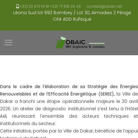
+221 33 973 14 81 +221 77 618 26 43
contact@obaic.net
Léona Sud lot 692 Bambey / Lot 30, Almadies 2 Péage
Cité ADD Rufisque
Dans le cadre de l’élaboration de sa Stratégie des Énergies
Renouvelables et de l’Efficacité Énergétique (SEREE),
la Ville de
Dakar a franchi une étape opérationnelle majeure le 30 avril
2026. Un atelier de diagnostic institutionnel s’est tenu à l’Hôtel
Axil, réunissant l'ensemble des acteurs techniques et
institutionnels du secteur.
Cette initiative, portée par la Ville de Dakar, bénéficie de l’appui