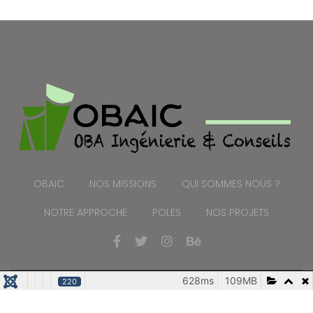
OBAIC
NOS MISSIONS
QUI SOMMES NOUS ?
NOTRE APPROCHE
POLES
NOS PROJETS
628ms
109MB
220
© {2025} OBA Ingénierie & Conseils. Tous droits réservés.
Design & Developed by Joomshaper